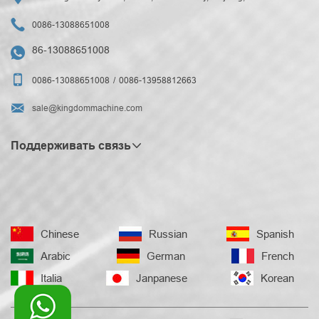

0086-13088651008
86-13088651008


0086-13088651008
0086-13958812663

sale@kingdommachine.com
Поддерживать связь
Chinese
Russian
Spanish
Arabic
German
French
Italia
Janpanese
Korean