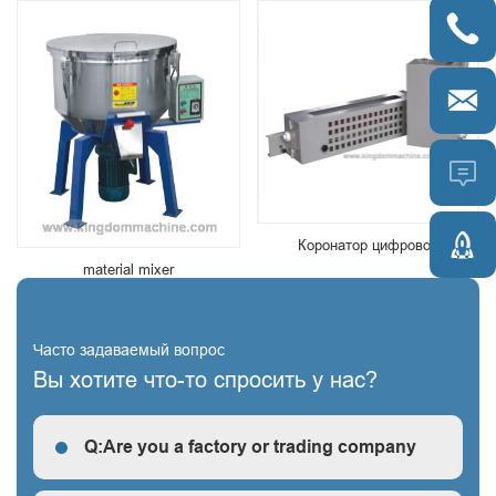




Коронатор цифровой
material mixer
Часто задаваемый вопрос
Вы хотите что-то спросить у нас?
Q:Are you a factory or trading company
R: We are a factory, we can guarantee our price is