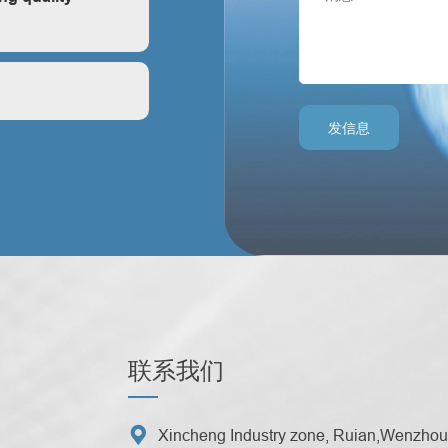
ontrol?
发信息
联系我们

Xincheng Industry zone, Ruian,Wenzhou 