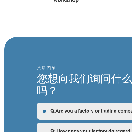
workshop
常见问题
您想向我们询问什
吗？
Q:Are you a factory or trading comp
R: We are a factory, we can guarantee our price 
cheap and competitive.
Q: How does your factory do regardi