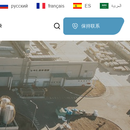
русский
français
ES
العربية


录
保持联系

