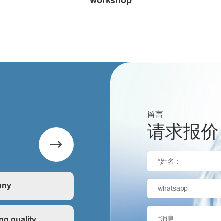
workshop
留言
么
请求报价

any
is first-hand, very
ng quality