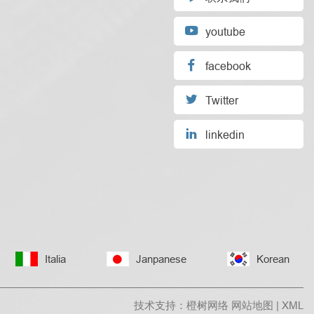

youtube

facebook

Twitter

linkedin
Italia
Janpanese
Korean
技术支持：橙树网络
网站地图
|
XML