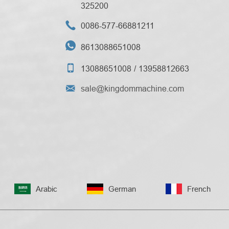
325200

0086-577-66881211

8613088651008

13088651008
13958812663

sale@kingdommachine.com
Arabic
German
French