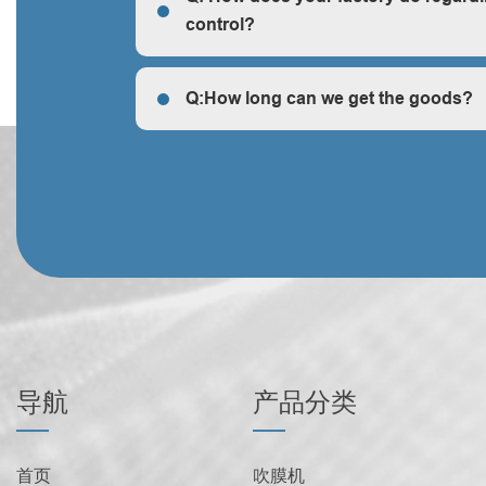
control?
Q: How does your factory do regarding quality c
Q:How long can we get the goods?
Q:How long can we get the goods?
导航
产品分类
首页
吹膜机